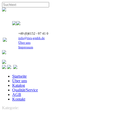
+49 (0)6152 - 97 41 0
info@ries-gmbh.de
Über uns
Impressum
Startseite
Über uns
Katalog
Qualität/Service
AGB
Kontakt
Kategorie:
MANEUROP Hubkolben-Verdichter
MTE Maneurop Verd