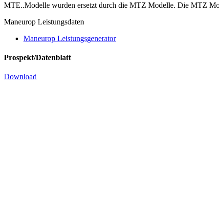
MTE..Modelle wurden ersetzt durch die MTZ Modelle. Die MTZ Model
Maneurop Leistungsdaten
Maneurop Leistungsgenerator
Prospekt/Datenblatt
Download
Kompressor MTE 22 JC 4 VE- 400/3/5
mit Esteröl für R134a
mit Schauglas und Ölausgleichanschluss
Produkt Anfragen