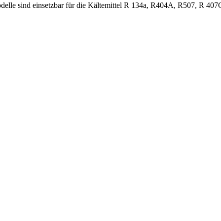
le sind einsetzbar für die Kältemittel R 134a, R404A, R507, R 407
0-460/3/60