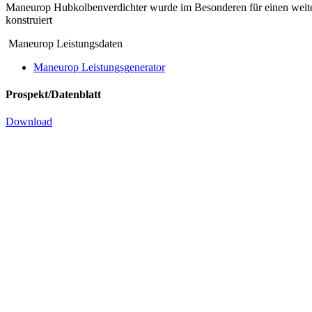
Maneurop Hubkolbenverdichter wurde im Besonderen für einen wei
konstruiert
Maneurop Leistungsdaten
Maneurop Leistungsgenerator
Prospekt/Datenblatt
Download
Kompressor MT 57 HL4 – 400/3/50, 46
für das Kältemittel R 22
Hochleistungs-Kompressor
Produkt Anfragen