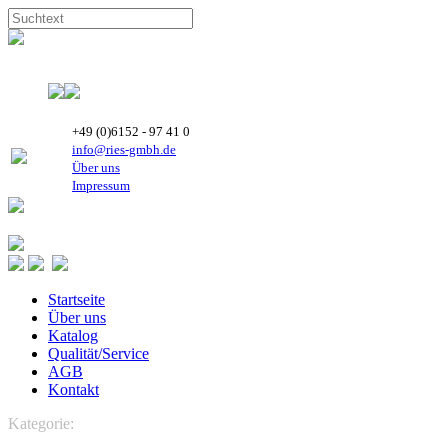
+49 (0)6152 - 97 41 0
info@ries-gmbh.de
Über uns
Impressum
Startseite
Über uns
Katalog
Qualität/Service
AGB
Kontakt
Kategorie:
MANEUROP Hubkolben-Verdichter
MT Maneurop Verdic