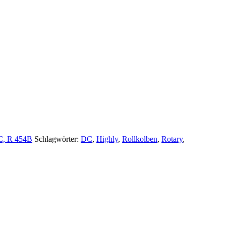
C, R 454B
Schlagwörter:
DC
,
Highly
,
Rollkolben
,
Rotary
,