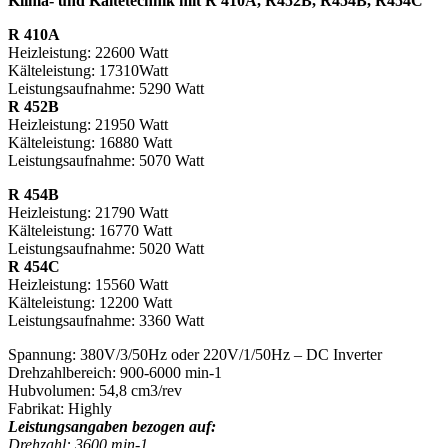
Klima- und Kältetechnik mit R 410A, R452B, R454B, R454C
R 410A
Heizleistung: 22600 Watt
Kälteleistung: 17310Watt
Leistungsaufnahme: 5290 Watt
R 452B
Heizleistung: 21950 Watt
Kälteleistung: 16880 Watt
Leistungsaufnahme: 5070 Watt
R 454B
Heizleistung: 21790 Watt
Kälteleistung: 16770 Watt
Leistungsaufnahme: 5020 Watt
R 454C
Heizleistung: 15560 Watt
Kälteleistung: 12200 Watt
Leistungsaufnahme: 3360 Watt
Spannung: 380V/3/50Hz oder 220V/1/50Hz – DC Inverter
Drehzahlbereich: 900-6000 min-1
Hubvolumen: 54,8 cm3/rev
Fabrikat: Highly
Leistungsangaben bezogen auf:
Drehzahl: 3600 min-1