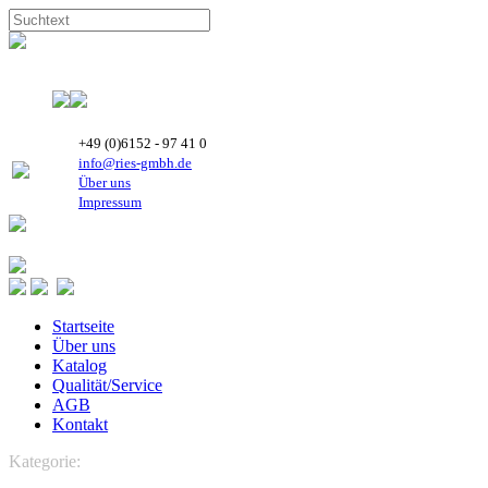
+49 (0)6152 - 97 41 0
info@ries-gmbh.de
Über uns
Impressum
Startseite
Über uns
Katalog
Qualität/Service
AGB
Kontakt
Kategorie:
KÄLTETECHNIK
HIGHLY Rollkolben Kompressoren