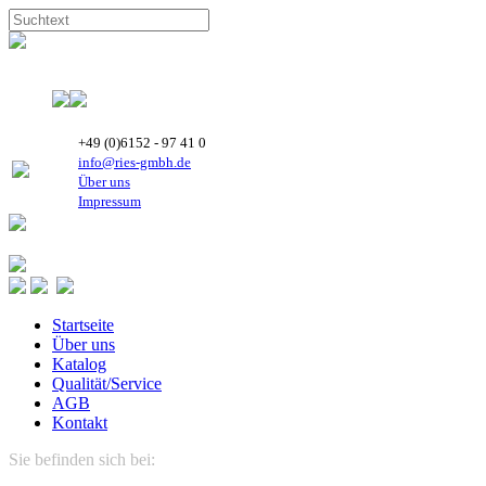
+49 (0)6152 - 97 41 0
info@ries-gmbh.de
Über uns
Impressum
Startseite
Über uns
Katalog
Qualität/Service
AGB
Kontakt
Sie befinden sich bei:
Wärmepumpe