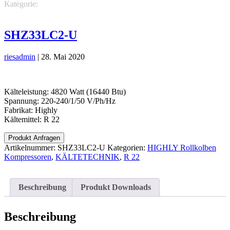
Kategorie:
KÄLTETECHNIK
HIGHLY Rollkolben
Kompressoren
R 22
SHZ33LC2-U
riesadmin
|
28. Mai 2020
Kälteleistung: 4820 Watt (16440 Btu)
Spannung: 220-240/1/50 V/Ph/Hz
Fabrikat: Highly
Kältemittel: R 22
Produkt Anfragen
Artikelnummer:
SHZ33LC2-U
Kategorien:
HIGHLY Rollkolben
Kompressoren
,
KÄLTETECHNIK
,
R 22
Beschreibung
Produkt Downloads
Beschreibung