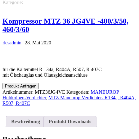
Kategorie:
MANEUROP Hubkolben-Verdichter
MTZ Maneurop
Verdichter- R134a, R404A, R507, R407C
Kompressor MTZ 36 JG4VE -400/3/50,
460/3/60
riesadmin
|
28. Mai 2020
für die Kältemittel R 134a, R404A, R507, R 407C
mit Ölschauglas und Ölausgleichsanschluss
Produkt Anfragen
Artikelnummer:
MTZ36JG4VE
Kategorien:
MANEUROP
Hubkolben-Verdichter
,
MTZ Maneurop Verdichter- R134a, R404A,
R507, R407C
Beschreibung
Produkt Downloads