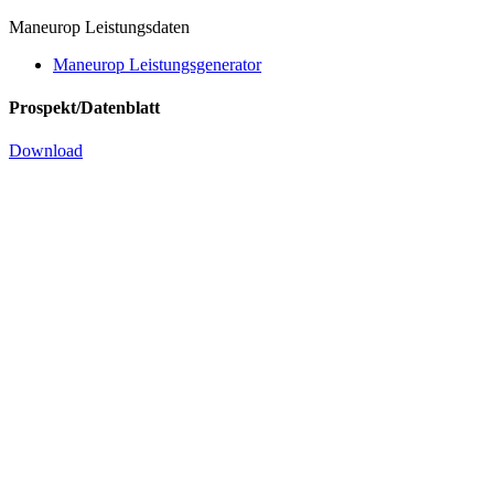
Maneurop Leistungsdaten
Maneurop Leistungsgenerator
Prospekt/Datenblatt
Download
Kompressor MTE 40 JH4VE -400/3/50-
mit Esteröl für R 134a
mit Schauglas und Ölausgleichsanschluss
Produkt Anfragen