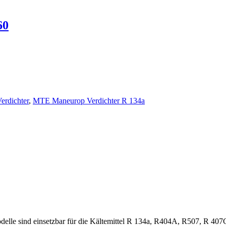
ichter R 134a
60
rdichter
,
MTE Maneurop Verdichter R 134a
le sind einsetzbar für die Kältemittel R 134a, R404A, R507, R 407