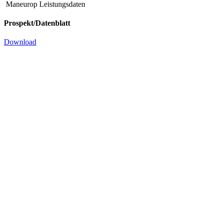
Maneurop Leistungsdaten
Prospekt/Datenblatt
Download
Kompressor MT 57 HL4 –
Kompr
400/3/50, 460/3/60
VE – 4
für das Kältemittel R 22
für das Kä
Hochleistungs-Kompressor
mit Schaug
Produkt Anfragen
Produkt A