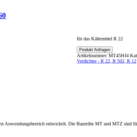
hter - R 22, R 502, R 12
60
für das Kältemittel R 22
Produkt Anfragen
Artikelnummer:
MT45HJ4
Kat
Verdichter - R 22, R 502, R 12
ten Anwendungsbereich entwickelt. Die Baureihe MT und MTZ sind f