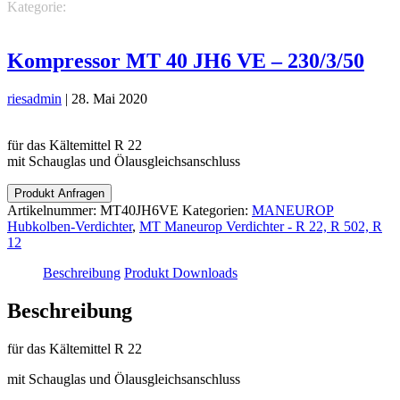
Kategorie:
MANEUROP Hubkolben-Verdichter
MT Maneurop
Verdichter - R 22, R 502, R 12
Kompressor MT 40 JH6 VE – 230/3/50
riesadmin
|
28. Mai 2020
für das Kältemittel R 22
mit Schauglas und Ölausgleichsanschluss
Produkt Anfragen
Artikelnummer:
MT40JH6VE
Kategorien:
MANEUROP
Hubkolben-Verdichter
,
MT Maneurop Verdichter - R 22, R 502, R
12
Beschreibung
Produkt Downloads
Beschreibung
für das Kältemittel R 22
mit Schauglas und Ölausgleichsanschluss