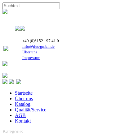
+49 (0)6152 - 97 41 0
info@ries-gmbh.de
Über uns
Impressum
Startseite
Über uns
Katalog
Qualität/Service
AGB
Kontakt
Kategorie:
MANEUROP Hubkolben-Verdichter
MT Maneurop
Verdichter - R 22, R 502, R 12