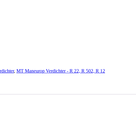
hter - R 22, R 502, R 12
ichter
,
MT Maneurop Verdichter - R 22, R 502, R 12