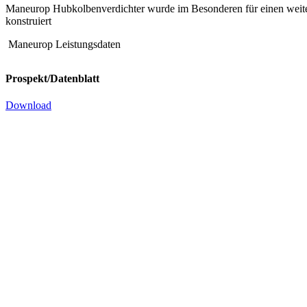
Maneurop Hubkolbenverdichter wurde im Besonderen für einen wei
konstruiert
Maneurop Leistungsdaten
Prospekt/Datenblatt
Download
Kompressor MT 64 HM4 VE – 400/3/50, 460/3/60
Schauglas u.f. Verbundbetrieb