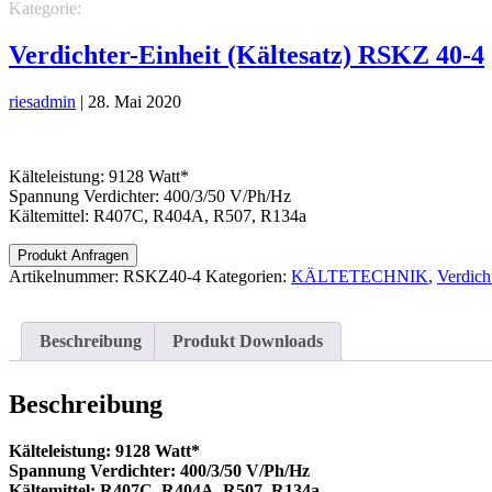
Kategorie:
KÄLTETECHNIK
Verdichter-Einheiten (Kältesätze)
Verdichter-Einheit (Kältesatz) RSKZ 40-4
riesadmin
|
28. Mai 2020
Kälteleistung: 9128 Watt*
Spannung Verdichter: 400/3/50 V/Ph/Hz
Kältemittel: R407C, R404A, R507, R134a
Produkt Anfragen
Artikelnummer:
RSKZ40-4
Kategorien:
KÄLTETECHNIK
,
Verdich
Beschreibung
Produkt Downloads
Beschreibung
Kälteleistung: 9128 Watt*
Spannung Verdichter: 400/3/50 V/Ph/Hz
Kältemittel: R407C, R404A, R507, R134a