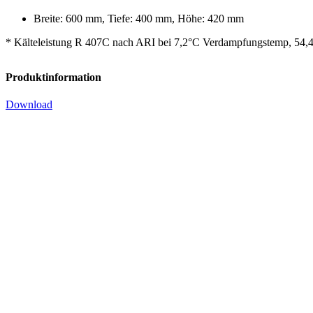
Breite: 600 mm, Tiefe: 400 mm, Höhe: 420 mm
* Kälteleistung R 407C nach ARI bei 7,2°C Verdampfungstemp, 54,4
Produktinformation
Download
Verdichter-Einheit (Kältesatz) RSKZ 144-4
Kälteleistung: 32934 Watt*
Spannung Verdichter: 400/3/50 V/Ph/Hz
Kältemittel: R407C, R404A, R507, R134a