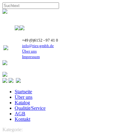
+49 (0)6152 - 97 41 0
info@ries-gmbh.de
Über uns
Impressum
Startseite
Über uns
Katalog
Qualität/Service
AGB
Kontakt
Kategorie:
MANEUROP SCROLL Verdichter
SM Maneurop
SCROLL Verdichter