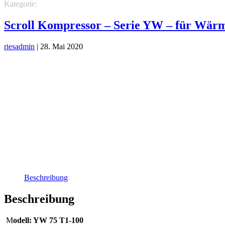
Kategorie:
KÄLTETECHNIK
INVOTECH Scroll Kompressoren
Scroll Kompressor – Serie YW – für Wä
riesadmin
|
28. Mai 2020
Beschreibung
Beschreibung
M
odell:
YW 75 T1-100