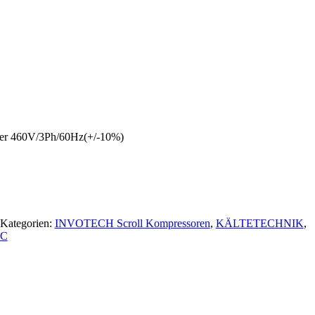
er 460V/3Ph/60Hz(+/-10%)
Kategorien:
INVOTECH Scroll Kompressoren
,
KÄLTETECHNIK
,
7C