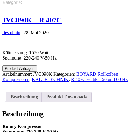
Kategorie:
KÄLTETECHNIK
BOYARD Rollkolben
Kompressoren
R 407C vertikal 50 und 60 Hz
JVC090K – R 407C
riesadmin
|
28. Mai 2020
Kälteleistung: 1570 Watt
Spannung: 220-240 V-50 Hz
Produkt Anfragen
Artikelnummer:
JVC090K
Kategorien:
BOYARD Rollkolben
Kompressoren
,
KÄLTETECHNIK
,
R 407C vertikal 50 und 60 Hz
Beschreibung
Produkt Downloads
Beschreibung
Rotary Kompressor
Spannung: 220-240 V-50 Hz