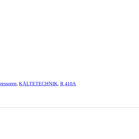
R 410A
essoren
,
KÄLTETECHNIK
,
R 410A