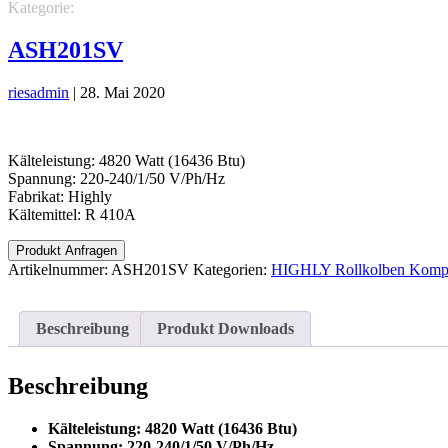
Kategorie:
KÄLTETECHNIK
HIGHLY Rollkolben Kompressoren
ASH201SV
riesadmin
|
28. Mai 2020
Kälteleistung: 4820 Watt (16436 Btu)
Spannung: 220-240/1/50 V/Ph/Hz
Fabrikat: Highly
Kältemittel: R 410A
Produkt Anfragen
Artikelnummer:
ASH201SV
Kategorien:
HIGHLY Rollkolben Kompr
Beschreibung
Produkt Downloads
Beschreibung
Kälteleistung: 4820 Watt (16436 Btu)
Spannung: 220-240/1/50 V/Ph/Hz