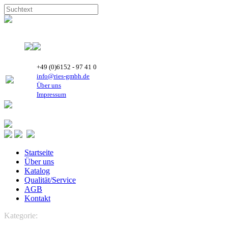
+49 (0)6152 - 97 41 0
info@ries-gmbh.de
Über uns
Impressum
Startseite
Über uns
Katalog
Qualität/Service
AGB
Kontakt
Kategorie:
KÄLTETECHNIK
HIGHLY Rollkolben Kompressoren