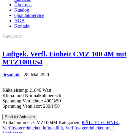
Über uns
Katalog
Qualität/Service
AGB
Kontakt
Kategorie:
KÄLTETECHNIK
Verflüssigereinheiten
luftgekühlt
Verflüssigereinheiten mit 1 Verdichter
Luftgek. Verfl. Einheit CMZ 100 4M mit
MTZ100HS4
riesadmin
|
28. Mai 2020
Kälteleistung: 21840 Watt
Klima- und Normalkühlbereich
Spannung Verdichter: 400/3/50
Spannung Ventilator: 230/1/50
Produkt Anfragen
Artikelnummer:
CMZ1004M
Kategorien:
KÄLTETECHNIK
,
Verflüssigereinheiten luftgekühlt
,
Verflüssigereinheiten mit 1