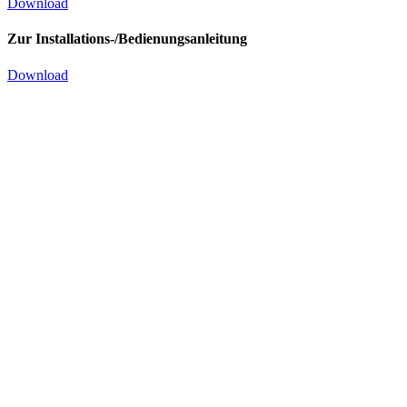
Download
Zur Installations-/Bedienungsanleitung
Download
Luftgek. Verfl. Einheit CMZ 125
4m mit MTZ125HU4
Kälteleistung: 28870 Watt
Klima- und Normalkühlbereich
Spannung Verdichter: 400/3/50
Spannung Ventilator: 230/1/50
Produkt Anfragen