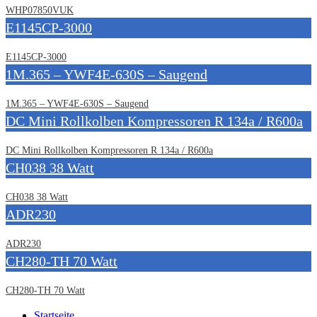
WHP07850VUK
E1145CP-3000
E1145CP-3000
1M.365 – YWF4E-630S – Saugend
1M.365 – YWF4E-630S – Saugend
DC Mini Rollkolben Kompressoren R 134a / R600a
DC Mini Rollkolben Kompressoren R 134a / R600a
CH038 38 Watt
CH038 38 Watt
ADR230
ADR230
CH280-TH 70 Watt
CH280-TH 70 Watt
Startseite