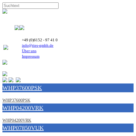
+49 (0)6152 - 97 41 0
info@ries-gmbh.de
Über uns
Impressum
WHP37600PSK
WHP37600PSK
WHP04200VRK
WHP04200VRK
WHP07850VUK