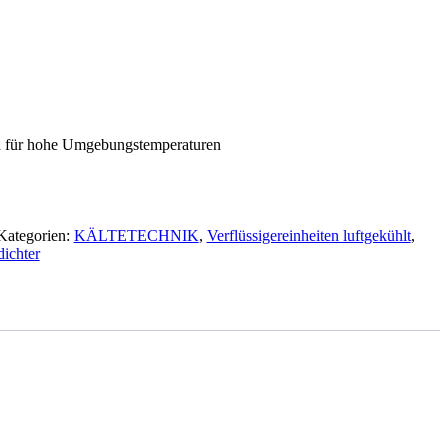
h für hohe Umgebungstemperaturen
Kategorien:
KÄLTETECHNIK
,
Verflüssigereinheiten luftgekühlt
,
dichter