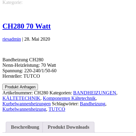
Kategorie:
KÄLTETECHNIK
BANDHEIZUNGEN
Komponenten
Kältetechnik
Kurbelwannenheizungen
CH280 70 Watt
riesadmin
|
28. Mai 2020
Bandheizung CH280
Nenn-Heizleistung: 70 Watt
Spannung: 220-240/1/50-60
Hersteller: TUTCO
Produkt Anfragen
Artikelnummer:
CH280
Kategorien:
BANDHEIZUNGEN
,
KÄLTETECHNIK
,
Komponenten Kältetechnik
,
Kurbelwannenheizungen
Schlagwörter:
Bandheizung
,
Kurbelwannenheizung
,
TUTCO
Beschreibung
Produkt Downloads