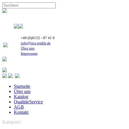
+49 (0)6152 - 97 41 0
info@ries-gmbh.de
Über uns
Impressum
Startseite
Über uns
Katalog
Qualität/Service
AGB
Kontakt
Kategorie:
KÄLTETECHNIK
Komponenten
Kältetechnik
Kondensatorbatterien