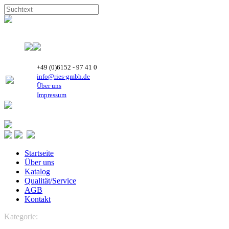
+49 (0)6152 - 97 41 0
info@ries-gmbh.de
Über uns
Impressum
Startseite
Über uns
Katalog
Qualität/Service
AGB
Kontakt
Kategorie:
REGELTECHNIK
Micronova
Drehzahlregler