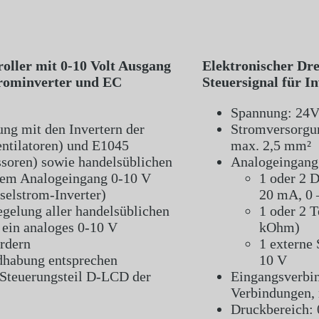
oller mit 0-10 Volt Ausgang
Elektronischer Dre
trominverter und EC
Steuersignal für I
Spannung: 24
ng mit den Invertern der
Stromversorgu
ntilatoren) und E1045
max. 2,5 mm²
soren) sowie handelsüblichen
Analogeingang
inem Analogeingang 0-10 V
1 oder 2 
selstrom-Inverter)
20 mA, 0 
Regelung aller handelsüblichen
1 oder 2 
ein analoges 0-10 V
kOhm)
ordern
1 externe
habung entsprechen
10 V
Steuerungsteil D-LCD der
Eingangsverbi
Verbindungen,
Druckbereich: 