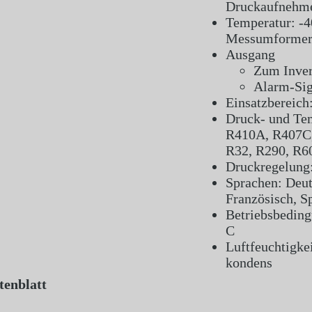
Druckaufnehm
Temperatur: -4
Messumformer
Ausgang
Zum Inver
Alarm-Sig
Einsatzbereic
Druck- und Tem
R410A, R407C,
R32, R290, R6
Druckregelung:
Sprachen: Deuts
Französisch, S
Betriebsbeding
C
Luftfeuchtigkei
kondens
tenblatt