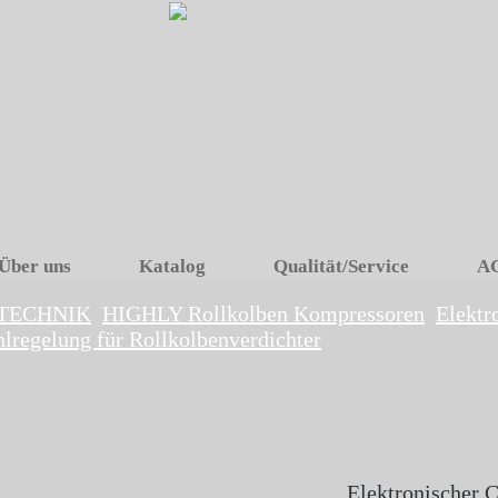
Über uns
Katalog
Qualität/Service
A
TECHNIK
HIGHLY Rollkolben Kompressoren
Elektr
lregelung für Rollkolbenverdichter
Elektronischer C