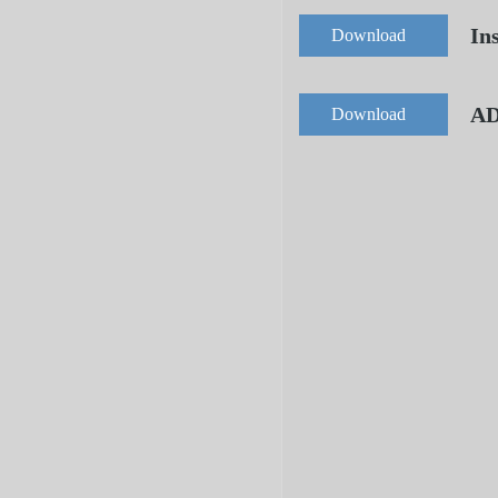
In
Download
AD
Download
E1145CP-3000
Inverter Drehzahlregl
E1145CP-3000 für
hermetische Rollkolb
Kompressoren als Pla