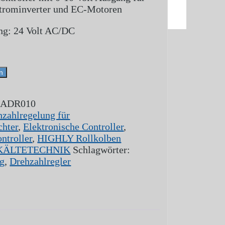
Impressum
trominverter und EC-Motoren
ng: 24 Volt AC/DC
n
:
ADR010
hzahlregelung für
chter
,
Elektronische Controller
,
ntroller
,
HIGHLY Rollkolben
KÄLTETECHNIK
Schlagwörter:
ng
,
Drehzahlregler