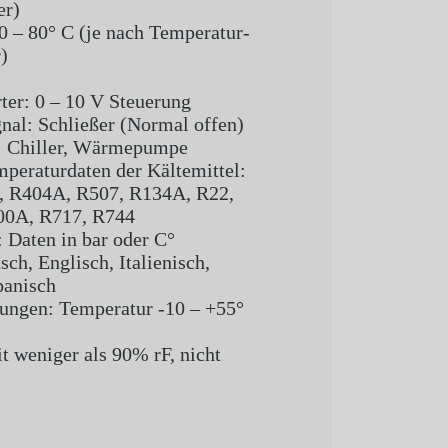
er)
0 – 80° C (je nach Temperatur-
)
ter: 0 – 10 V Steuerung
nal: Schließer (Normal offen)
h: Chiller, Wärmepumpe
peraturdaten der Kältemittel:
 R404A, R507, R134A, R22,
00A, R717, R744
 Daten in bar oder C°
ch, Englisch, Italienisch,
panisch
ungen: Temperatur -10 – +55°
t weniger als 90% rF, nicht