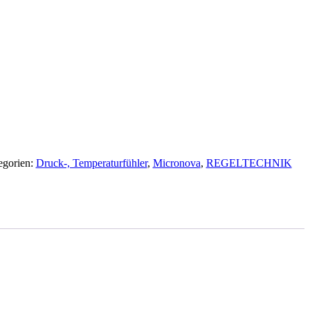
egorien:
Druck-, Temperaturfühler
,
Micronova
,
REGELTECHNIK