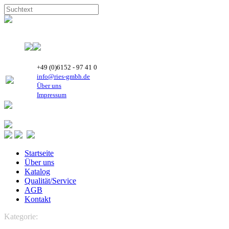
+49 (0)6152 - 97 41 0
info@ries-gmbh.de
Über uns
Impressum
Startseite
Über uns
Katalog
Qualität/Service
AGB
Kontakt
Kategorie:
KÄLTETECHNIK
Ersatzteile / Zubehör Maneurop
Verflüssigereinheiten