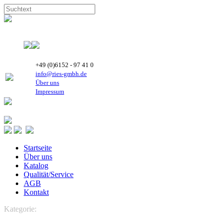
+49 (0)6152 - 97 41 0
info@ries-gmbh.de
Über uns
Impressum
Startseite
Über uns
Katalog
Qualität/Service
AGB
Kontakt
Kategorie:
LUFTTECHNIK
Axialventilatoren