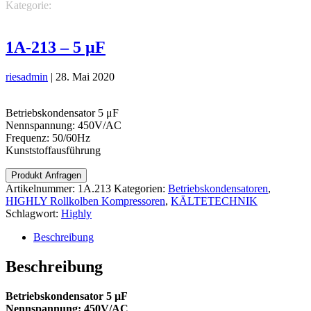
Kategorie:
KÄLTETECHNIK
HIGHLY Rollkolben
Kompressoren
Betriebskondensatoren
1A-213 – 5 μF
riesadmin
|
28. Mai 2020
Betriebskondensator 5 μF
Nennspannung: 450V/AC
Frequenz: 50/60Hz
Kunststoffausführung
Produkt Anfragen
Artikelnummer:
1A.213
Kategorien:
Betriebskondensatoren
,
HIGHLY Rollkolben Kompressoren
,
KÄLTETECHNIK
Schlagwort:
Highly
Beschreibung
Beschreibung
Betriebskondensator 5 μF
Nennspannung: 450V/AC