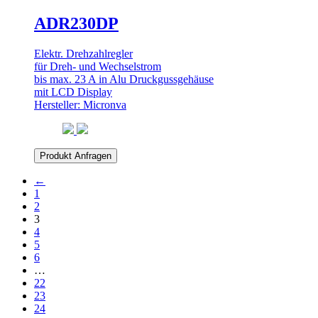
ADR230DP
Elektr. Drehzahlregler
für Dreh- und Wechselstrom
bis max. 23 A in Alu Druckgussgehäuse
mit LCD Display
Hersteller: Micronva
Produkt Anfragen
←
1
2
3
4
5
6
…
22
23
24