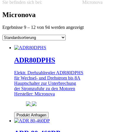
Sie befinden sich bei:
REGELTECHNIK
Micronova
Micronova
Ergebnisse 9 – 12 von 94 werden angezeigt
ADR80DPHS
Elektr. Drehzahlregler ADR80DPHS
für Wechsel- und Drehstrom bis 8A
Hauptschalter zur Unterbrechung
der Stromzufuhr zu den Motoren
Hersteller: Micronova
Produkt Anfragen